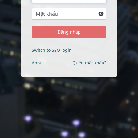
Switch to SSO login
About
Quên mật khẩu?