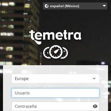
español (México)
Bahasa Indonesia (Indonesia)