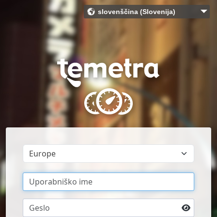
slovenščina (Slovenija)
Bahasa Indonesia (Indonesia)