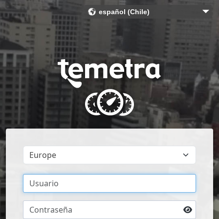
español (Chile)
Bahasa Indonesia (Indonesia)